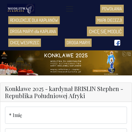
POWOŁANIA
REKOLEKCJE DLA KAPŁANÓW
MAPA DIECEZJI
CHCĘ SIĘ MODLIĆ
DROGA MARYI dla KAPŁANA
f
CHCĘ WESPRZEĆ
DROGA MARYI
Konklawe 2025 - kardynał BRISLIN Stephen -
Republika Południowej Afryki
Imię