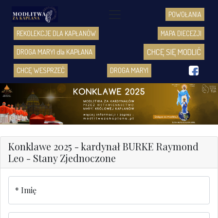
POWOŁANIA
REKOLEKCJE DLA KAPŁANÓW
MAPA DIECEZJI
CHCĘ SIĘ MODLIĆ
DROGA MARYI dla KAPŁANA
f
CHCĘ WESPRZEĆ
DROGA MARYI
Konklawe 2025 - kardynał BURKE Raymond
Leo - Stany Zjednoczone
Imię