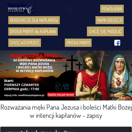
POWOŁANIA
REKOLEKCJE DLA KAPŁANÓW
MAPA DIECEZJI
CHCĘ SIĘ MODLIĆ
DROGA MARYI dla KAPŁANA
f
CHCĘ WESPRZEĆ
DROGA MARYI
Rozważania męki Pana Jezusa i boleści Matki Bożej
w intencji kapłanów - zapisy