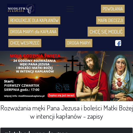
POWOŁANIA
REKOLEKCJE DLA KAPŁANÓW
MAPA DIECEZJI
CHCĘ SIĘ MODLIĆ
DROGA MARYI dla KAPŁANA
f
CHCĘ WESPRZEĆ
DROGA MARYI
Rozważania męki Pana Jezusa i boleści Matki Bożej
w intencji kapłanów - zapisy