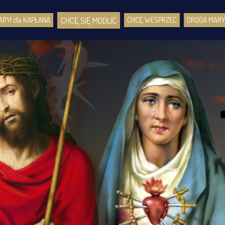
CHCĘ SIĘ MODLIĆ
RYI dla KAPŁANA
CHCĘ WESPRZEĆ
DROGA MARY