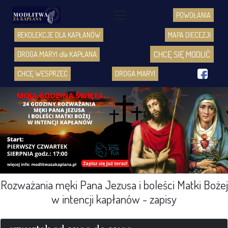
POWOŁANIA
REKOLEKCJE DLA KAPŁANÓW
MAPA DIECEZJI
CHCĘ SIĘ MODLIĆ
DROGA MARYI dla KAPŁANA
f
CHCĘ WESPRZEĆ
DROGA MARYI
Rozważania męki Pana Jezusa i boleści Matki Bożej
w intencji kapłanów - zapisy