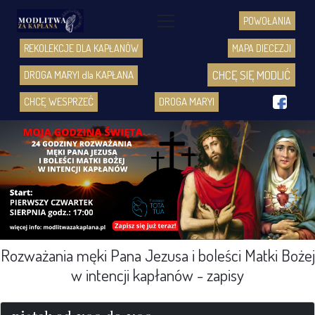
POWOŁANIA
REKOLEKCJE DLA KAPŁANÓW
MAPA DIECEZJI
CHCĘ SIĘ MODLIĆ
DROGA MARYI dla KAPŁANA
f
CHCĘ WESPRZEĆ
DROGA MARYI
Rozważania męki Pana Jezusa i boleści Matki Bożej
w intencji kapłanów - zapisy