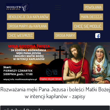
POWOŁANIA
REKOLEKCJE DLA KAPŁANÓW
MAPA DIECEZJI
CHCĘ SIĘ MODLIĆ
DROGA MARYI dla KAPŁANA
f
CHCĘ WESPRZEĆ
DROGA MARYI
Rozważania męki Pana Jezusa i boleści Matki Bożej
w intencji kapłanów - zapisy